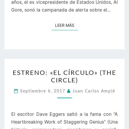
años, el ex vicepresidente de Estados Unidos, Al
Gore, sonó la campanada de alerta sobre el…
LEER MÁS
LEER MÁS
ESTRENO:
ESTRENO: «EL CÍRCULO» (THE
«EL
CIRCLE)
CÍRCULO»
(THE
Septiembre 6, 2017
Juan Carlos Ampié
CIRCLE)
El escritor Dave Eggers saltó a la fama con “A
Heartbreaking Work of Staggering Genius” (Una