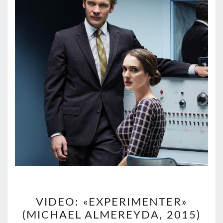
VIDEO:
VIDEO: «EXPERIMENTER»
«EXPERIMENTER»
(MICHAEL ALMEREYDA, 2015)
(MICHAEL