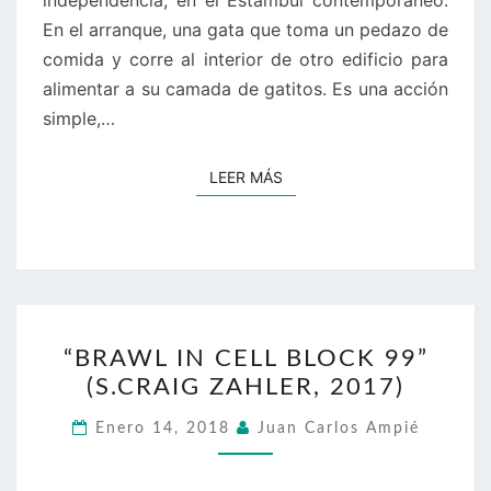
independencia, en el Estambul contemporáneo.
En el arranque, una gata que toma un pedazo de
comida y corre al interior de otro edificio para
alimentar a su camada de gatitos. Es una acción
simple,…
LEER MÁS
LEER MÁS
“BRAWL
“BRAWL IN CELL BLOCK 99”
IN
(S.CRAIG ZAHLER, 2017)
CELL
BLOCK
Enero 14, 2018
Juan Carlos Ampié
99”
(S.CRAIG