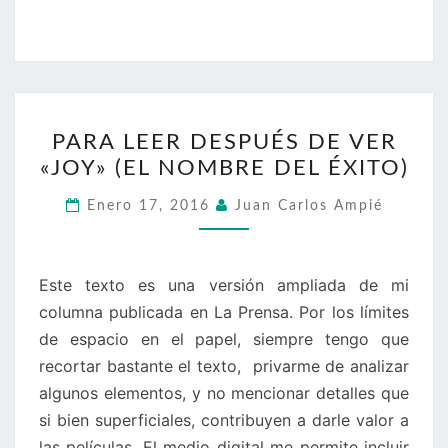
PARA
PARA LEER DESPUÉS DE VER
LEER
«JOY» (EL NOMBRE DEL ÉXITO)
DESPUÉS
DE
Enero 17, 2016
Juan Carlos Ampié
VER
«JOY»
(EL
Este texto es una versión ampliada de mi
NOMBRE
columna publicada en La Prensa. Por los límites
DEL
de espacio en el papel, siempre tengo que
ÉXITO)
recortar bastante el texto, privarme de analizar
algunos elementos, y no mencionar detalles que
si bien superficiales, contribuyen a darle valor a
las películas. El medio digital me permite incluir