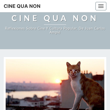
Saltar
CINE QUA NON
Togg
al
navi
contenido
CINE QUA NON
Reflexiones Sobre Cine Y Cultura Popular, De Juan Carlos
Ampié