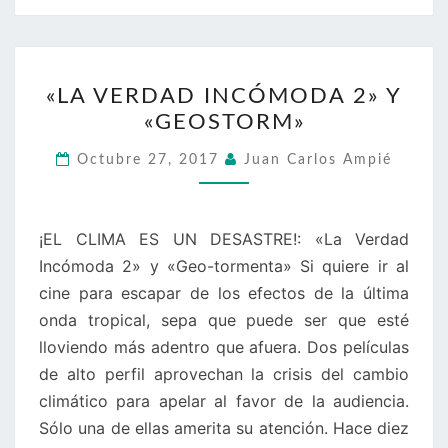
«LA
«LA VERDAD INCÓMODA 2» Y
VERDAD
«GEOSTORM»
INCÓMODA
2»
Octubre 27, 2017
Juan Carlos Ampié
Y
«GEOSTORM»
¡EL CLIMA ES UN DESASTRE!: «La Verdad
Incómoda 2» y «Geo-tormenta» Si quiere ir al
cine para escapar de los efectos de la última
onda tropical, sepa que puede ser que esté
lloviendo más adentro que afuera. Dos películas
de alto perfil aprovechan la crisis del cambio
climático para apelar al favor de la audiencia.
Sólo una de ellas amerita su atención. Hace diez