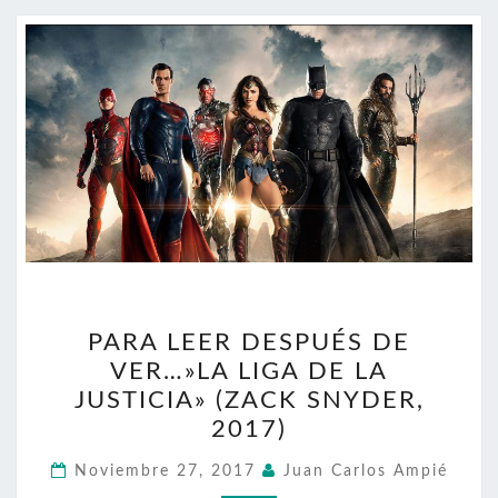
PARA
PARA LEER DESPUÉS DE
LEER
VER…»LA LIGA DE LA
DESPUÉS
JUSTICIA» (ZACK SNYDER,
DE
2017)
VER…»LA
LIGA
Noviembre 27, 2017
Juan Carlos Ampié