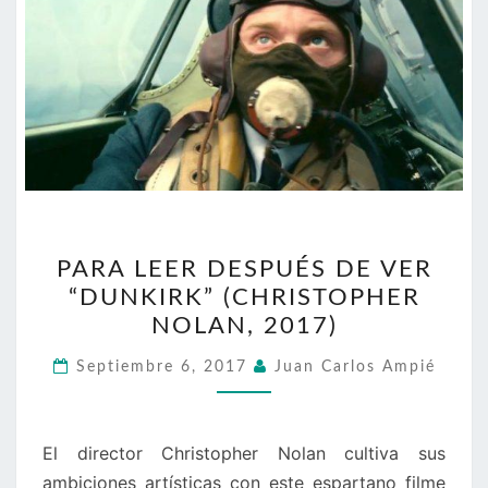
PARA
PARA LEER DESPUÉS DE VER
LEER
“DUNKIRK” (CHRISTOPHER
DESPUÉS
NOLAN, 2017)
DE
VER
Septiembre 6, 2017
Juan Carlos Ampié
“DUNKIRK”
(CHRISTOPHER
NOLAN,
El director Christopher Nolan cultiva sus
2017)
ambiciones artísticas con este espartano filme