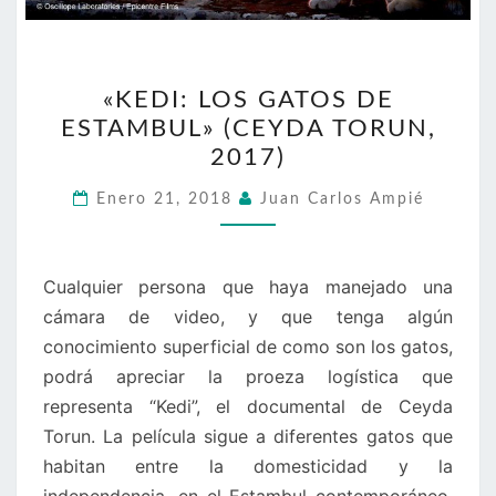
«KEDI:
«KEDI: LOS GATOS DE
LOS
ESTAMBUL» (CEYDA TORUN,
GATOS
2017)
DE
ESTAMBUL»
Enero 21, 2018
Juan Carlos Ampié
(CEYDA
TORUN,
2017)
Cualquier persona que haya manejado una
cámara de video, y que tenga algún
conocimiento superficial de como son los gatos,
podrá apreciar la proeza logística que
representa “Kedi”, el documental de Ceyda
Torun. La película sigue a diferentes gatos que
habitan entre la domesticidad y la