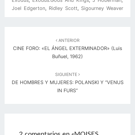
Exodus
,
Exodus:Gods And Kings
,
J Hoberman
,
Joel Edgerton
,
Ridley Scott
,
Sigourney Weaver
Navegación
de
ANTERIOR
entradas
CINE FORO: «EL ÁNGEL EXTERMINADOR» (Luis
Buñuel, 1962)
SIGUIENTE
DE HOMBRES Y MUJERES: POLANSKI Y “VENUS
IN FURS”
2 comentarios en «
MOISES