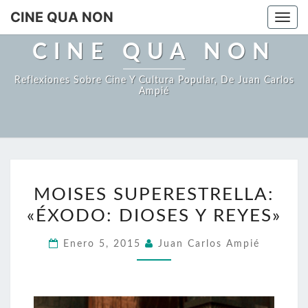
Saltar
CINE QUA NON
Togg
al
navi
contenido
CINE QUA NON
Reflexiones Sobre Cine Y Cultura Popular, De Juan Carlos
Ampié
MOISES
MOISES SUPERESTRELLA:
SUPERESTRELLA:
«ÉXODO: DIOSES Y REYES»
«ÉXODO:
DIOSES
Enero 5, 2015
Juan Carlos Ampié
Y
REYES»