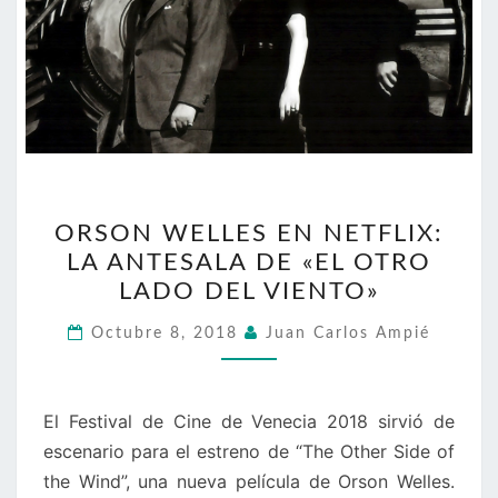
ORSON
ORSON WELLES EN NETFLIX:
WELLES
LA ANTESALA DE «EL OTRO
EN
LADO DEL VIENTO»
NETFLIX:
LA
Octubre 8, 2018
Juan Carlos Ampié
ANTESALA
DE
«EL
El Festival de Cine de Venecia 2018 sirvió de
OTRO
escenario para el estreno de “The Other Side of
LADO
the Wind”, una nueva película de Orson Welles.