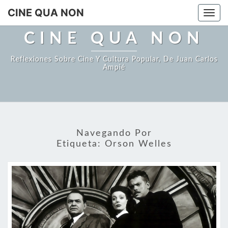
Saltar
CINE QUA NON
Togg
al
navi
contenido
CINE QUA NON
Reflexiones Sobre Cine Y Cultura Popular, De Juan Carlos
Ampié
Navegando Por
Etiqueta:
Orson Welles