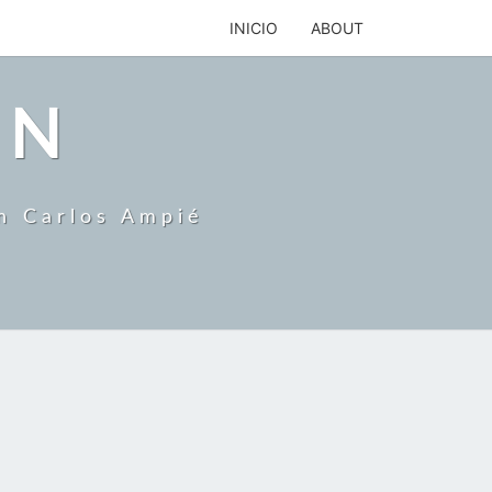
INICIO
ABOUT
ON
an Carlos Ampié