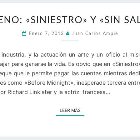
ESTRENO:
ENO: «SINIESTRO» Y «SIN SAL
«SINIESTRO»
Y
Enero 7, 2013
Juan Carlos Ampié
«SIN
SALIDA».
 industria, y la actuación un arte y un oficio al mi
ajar para ganarse la vida. Es obvio que en «Siniestro»,
que que le permite pagar las cuentas mientras dedi
es como «Before Midnight», inesperade tercera entreg
tor Richard Linklater y la actriz francesa…
LEER MÁS
LEER MÁS