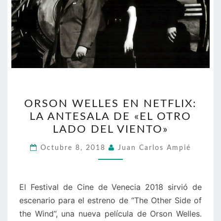
ORSON
ORSON WELLES EN NETFLIX:
WELLES
LA ANTESALA DE «EL OTRO
EN
LADO DEL VIENTO»
NETFLIX:
LA
Octubre 8, 2018
Juan Carlos Ampié
ANTESALA
DE
«EL
El Festival de Cine de Venecia 2018 sirvió de
OTRO
escenario para el estreno de “The Other Side of
LADO
the Wind”, una nueva película de Orson Welles.