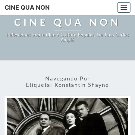
Saltar
CINE QUA NON
Togg
al
navi
contenido
CINE QUA NON
Reflexiones Sobre Cine Y Cultura Popular, De Juan Carlos
Ampié
Navegando Por
Etiqueta:
Konstantin Shayne