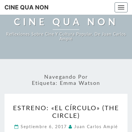
Saltar
CINE QUA NON
Togg
al
navi
contenido
CINE QUA NON
Reflexiones Sobre Cine Y Cultura Popular, De Juan Carlos
Ampié
Navegando Por
Etiqueta:
Emma Watson
ESTRENO:
ESTRENO: «EL CÍRCULO» (THE
«EL
CIRCLE)
CÍRCULO»
(THE
Septiembre 6, 2017
Juan Carlos Ampié