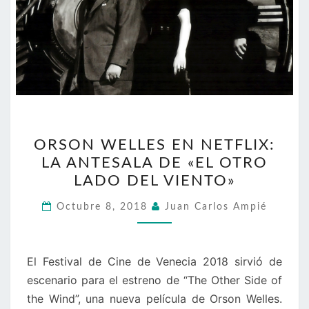
ORSON
ORSON WELLES EN NETFLIX:
WELLES
LA ANTESALA DE «EL OTRO
EN
LADO DEL VIENTO»
NETFLIX:
LA
Octubre 8, 2018
Juan Carlos Ampié
ANTESALA
DE
«EL
El Festival de Cine de Venecia 2018 sirvió de
OTRO
escenario para el estreno de “The Other Side of
LADO
the Wind”, una nueva película de Orson Welles.