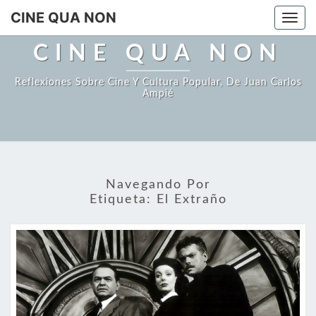
Saltar
CINE QUA NON
Togg
al
navi
contenido
CINE QUA NON
Reflexiones Sobre Cine Y Cultura Popular, De Juan Carlos
Ampié
Navegando Por
Etiqueta:
El Extraño