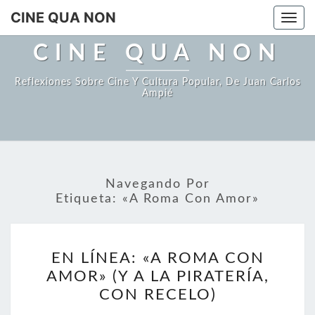
Saltar
CINE QUA NON
Togg
al
navi
contenido
CINE QUA NON
Reflexiones Sobre Cine Y Cultura Popular, De Juan Carlos
Ampié
Navegando Por
Etiqueta:
«A Roma Con Amor»
EN
EN LÍNEA: «A ROMA CON
LÍNEA:
AMOR» (Y A LA PIRATERÍA,
«A
CON RECELO)
ROMA